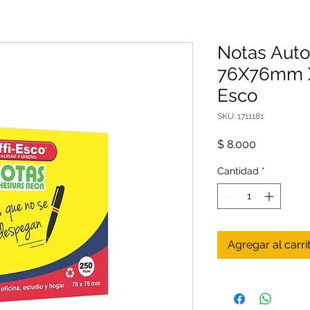
Notas Aut
76X76mm X
Esco
SKU: 1711181
Precio
$ 8.000
Cantidad
*
Agregar al carri