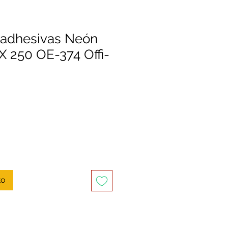
oadhesivas Neón
 250 OE-374 Offi-
to