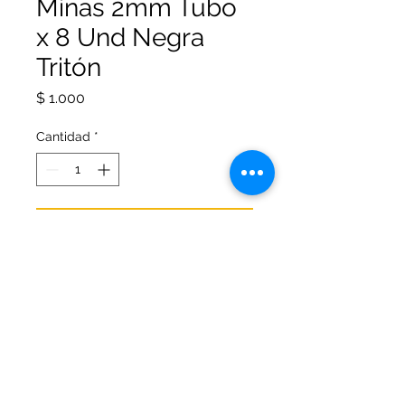
Minas 2mm Tubo
x 8 Und Negra
Tritón
Precio
$ 1.000
Cantidad
*
Agregar al carrito
El repuesto ideal para el
portaminas Tritón 2.0mm. Para no
dejar de escribir; dibujar e ilustrar.
Muy resistentes.