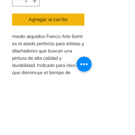
Agregar al carrito
medio alquídico Franco Arte 60ml
es el aliado perfecto para artistas y
diseñadores que buscan una
pintura de alta calidad y
durabilidad. Indicado para óleo
que disminuye el tiempo de
secado a la mitad y aumenta la
transparencia. El medio alquídico
disminuye la viscosidad para
trabajos con pincel. Su fórmula
permite un secado uniforme y un
acabado brillante ideal para
proyectos creativos y artísticos.