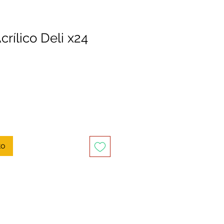
rílico Deli x24
to