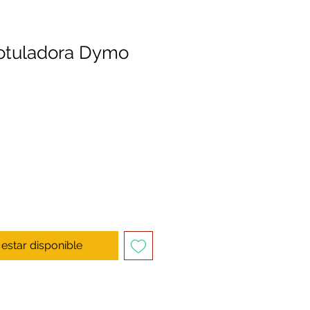
otuladora Dymo
l estar disponible