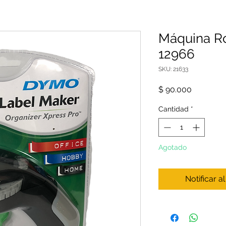
Máquina R
12966
SKU: 21633
Precio
$ 90.000
Cantidad
*
Agotado
Notificar a