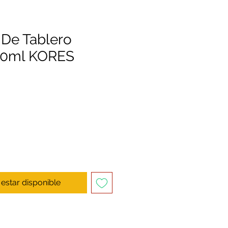
 De Tablero
250ml KORES
l estar disponible