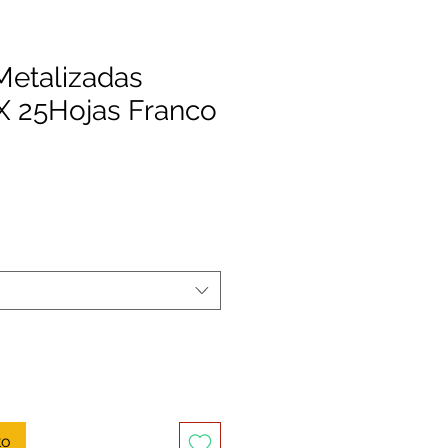
Metalizadas
X 25Hojas Franco
Precio
de
oferta
to