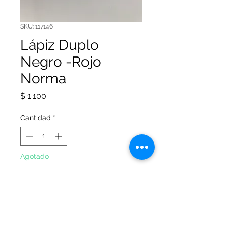
SKU: 117146
Lápiz Duplo
Negro -Rojo
Norma
Precio
$ 1.100
Cantidad
*
Agotado
Notificar al estar disponible
Lápiz duplo bicolor Negro-Rojo;
resistente y suave; para facilitar el