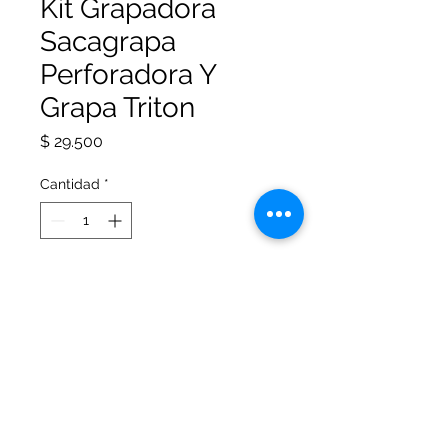
Kit Grapadora
Sacagrapa
Perforadora Y
Grapa Triton
Precio
$ 29.500
Cantidad
*
Agregar al carrito
Ideal para la oficina; el estudio y el
hogar. Contiene grapadora;
perforadora; uña sacagrapas y
grapas.