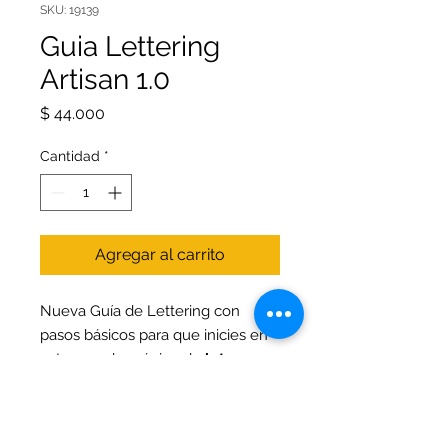
SKU: 19139
Guia Lettering
Artisan 1.0
Precio
$ 44.000
Cantidad
*
Agregar al carrito
Nueva Guía de Lettering con
pasos básicos para que inicies en
este mundo mágico de
letras;
diseño y color
; Esta guía
contiene
50 páginas
donde
encontraras plantillas;