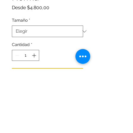
Precio
Desde
$4.800,00
de
oferta
Tamaño
*
Cantidad
*
Agregar al carrito
Pegante en barra marca norma
con buena adherencia; no forma
grumos; y rinde más.
En dos tamaños de 40g y 22g