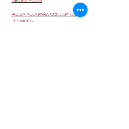
INFORMACIÓN
PULSA AQUÍ PARA CONCEPTOS
TÉCNICOS
Color Fashion:
Vinotinto.
Tamaños:
R-5: 5″(13 cm Ø)
R-9: 9″(23 cm Ø)
t: 12-16 horas.
R-12: 12″(30 cm Ø)
t: 18-24 horas.
PMS: 511.
Código: 018.
© 2026 Office Arte Papelería. Todos los
derechos reservados.