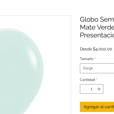
Globo Semp
Mate Verde
Presentaci
P
Desde
$4.000,00
o
Tamaño
*
Elegir
Cantidad
*
Agregar al carri