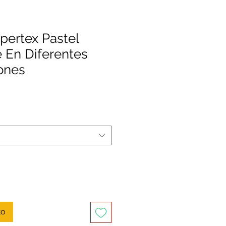
ertex Pastel
 En Diferentes
ones
recio
de
ferta
to