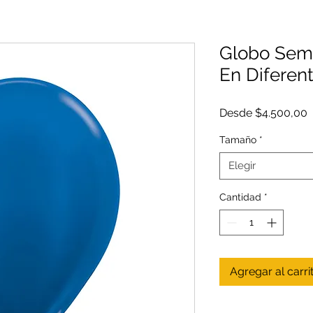
Globo Semp
En Diferen
P
Desde
$4.500,00
o
Tamaño
*
Elegir
Cantidad
*
Agregar al carri