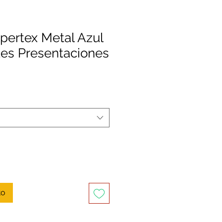
ertex Metal Azul
tes Presentaciones
recio
de
ferta
to