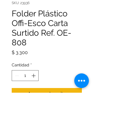
SKU: 23936
Folder Plástico
Offi-Esco Carta
Surtido Ref. OE-
808
Precio
$ 3.300
Cantidad
*
Agregar al carrito
Folder plástico tamaño carta con
gancho legajador marca Offi-Esco
Ref. OE-808; en diferentes colores.