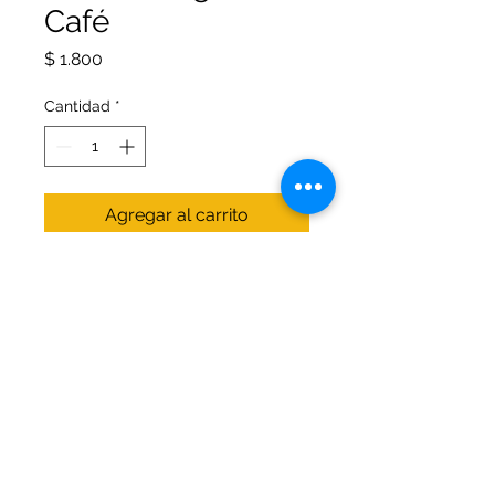
Café
Precio
$ 1.800
Cantidad
*
Agregar al carrito
Folder colgante café. Elaborado
en cartón con guía plástica. Apto
para archivo de documentos y de
tamaño específico para las
gavetas archivadoras.
© 2026 Office Arte Papelería. Todos los