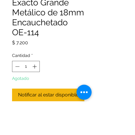
Exacto Grande
Metálico de 18mm
Encauchetado
OE-114
Precio
$ 7.200
Cantidad
*
Agotado
Notificar al estar disponible
Tamaño de 18 mm.
Mango y canal de metal
inoxidable.
Diseño para agarre y