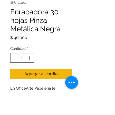
SKU: 211155
Enrapadora 30
hojas Pinza
Metálica Negra
Precio
$ 46.000
Cantidad
*
Agregar al carrito
En OfficeArte Papelería te
ofrecemos la Enrapadora 30 hojas
con Pinza Metálica Negra, perfecta
para mantener tus documentos
organizados de manera eficiente y