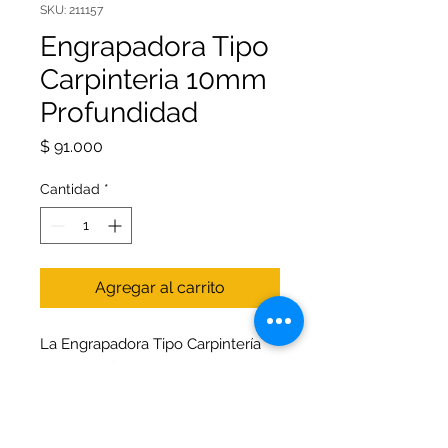
SKU: 211157
Engrapadora Tipo
Carpinteria 10mm
Profundidad
Precio
$ 91.000
Cantidad
*
Agregar al carrito
La Engrapadora Tipo Carpintería
10mm Profundidad es la
herramienta ideal para quienes
buscan precisión y resistencia en
sus proyectos de oficina o