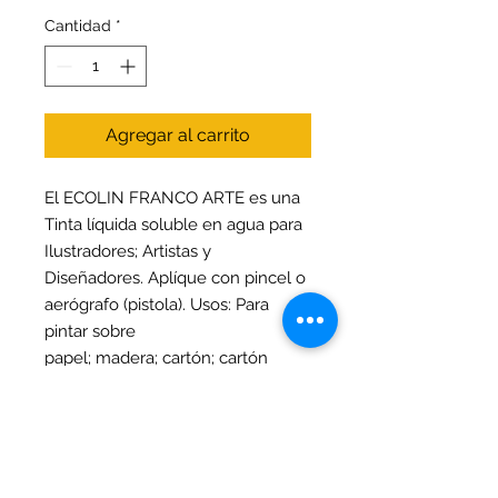
Cantidad
*
Agregar al carrito
El ECOLIN FRANCO ARTE es una
Tinta líquida soluble en agua para
Ilustradores; Artistas y
Diseñadores. Aplíque con pincel o
aerógrafo (pistola). Usos: Para
pintar sobre
papel; madera; cartón; cartón
paja; cartulina. Al finalizar aplique
BARNIZ ARTÍSTICO (FIJADOR) NO
OLEO FRANCO ARTE; si lo desea.
Recomendable para trabajos
académicos y artesanales. No es