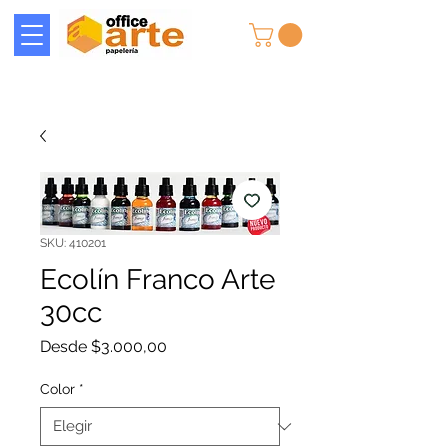
SKU: 410201
Ecolín Franco Arte
30cc
Precio
Desde
$3.000,00
de
oferta
Color
*