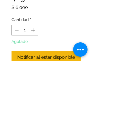
Precio
$ 6.000
Cantidad
*
Agotado
Notificar al estar disponible
Cera cuenta fácil para que al
contar tus billetes no se te
peguen.
Cera antiderrapante para que no
se deslicen las superficies.
© 2026 Office Arte Papelería. Todos los