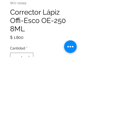
SKU: 111249
Corrector Lápiz
Offi-Esco OE-250
8ML
Precio
$ 1.800
Cantidad
*
Agregar al carrito
Corrector Lápiz Offi-Esco OE-250
8ML