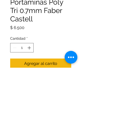
Portaminas Poly
Tri 0.7mm Faber
Castell
Precio
$ 6.500
Cantidad
*
Agregar al carrito
Ideal para usar en el colegio;
oficina; universidad y hogar.
Proporciona un resultado
agradable y preciso. Para minas
0.7 mm.