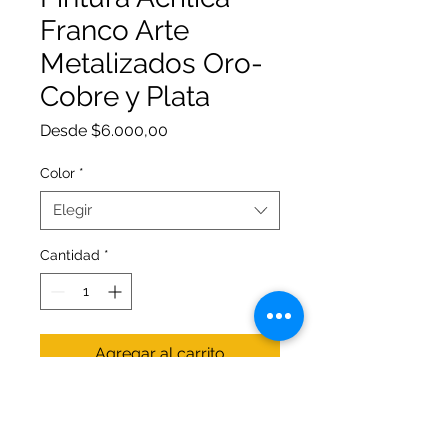
Franco Arte
Metalizados Oro-
Cobre y Plata
Precio
Desde
$6.000,00
de
oferta
Color
*
Elegir
Cantidad
*
Agregar al carrito
Pintura a base de agua cuyos
formadores de película son