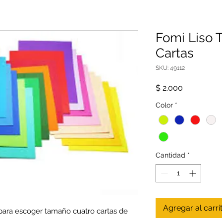
Fomi Liso 
Cartas
SKU: 49112
Precio
$ 2.000
Color
*
Cantidad
*
Agregar al carri
 para escoger tamaño cuatro cartas de