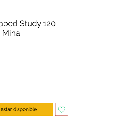
ped Study 120
 Mina
l estar disponible