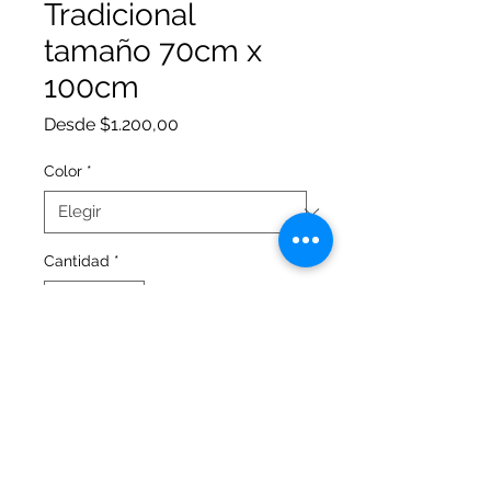
Tradicional
tamaño 70cm x
100cm
Precio
Desde
$1.200,00
de
oferta
Color
*
Cantidad
*
Agregar al carrito
Cartulina Bristol tamaño 70cm x
100cm