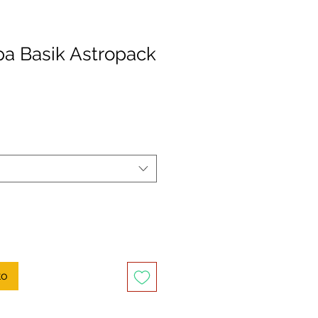
pa Basik Astropack
recio
de
ferta
to