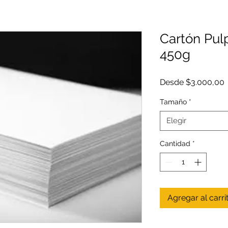
Cartón Pul
450g
P
Desde
$3.000,00
o
Tamaño
*
Elegir
Cantidad
*
Agregar al carri