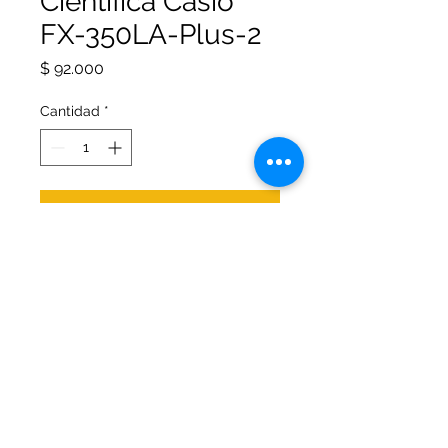
Científica Casio
FX-350LA-Plus-2
Precio
$ 92.000
Cantidad
*
Agregar al carrito
Presiona AQUÍ para ver
especificaciones del producto.
Calculadora casio FX-350LA-PLUS
Segunda edición.
© 2026 Office Arte Papelería. Todos los
derechos reservados.