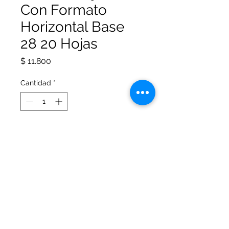
Con Formato
Horizontal Base
28 20 Hojas
Precio
$ 11.800
Cantidad
*
Agregar al carrito
Block Dibujo A4 Con Formato
Horizontal Base 28-30 115gr x 20
hojas.