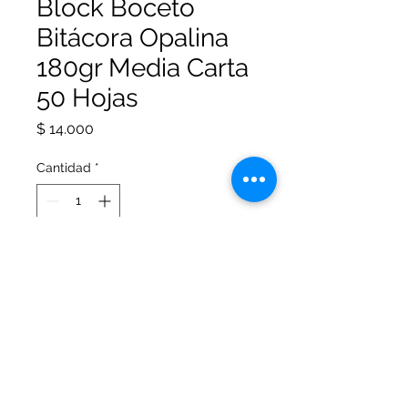
Block Boceto
Bitácora Opalina
180gr Media Carta
50 Hojas
Precio
$ 14.000
Cantidad
*
Agregar al carrito
Block boceto bitácora en cartulina
opalina de 180gr tamaño media
carta por 50 hojas Artisan.